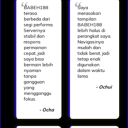
BABEH188
Saya
terasa
merasakan
berbeda dari
tampilan
segi performa.
BABEH188
Servernya
lebih halus di
stabil dan
perangkat saya.
respons
Navigasinya
permainan
mudah dan
cepat, jadi
tidak berat, jadi
saya bisa
tetap enak
bermain lebih
digunakan
nyaman
dalam waktu
tanpa
lama.
gangguan
- Ochui
yang
mengganggu
fokus.
- Ocha