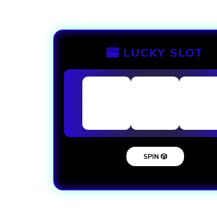
🎰 LUCKY SLOT
SPIN 🎲