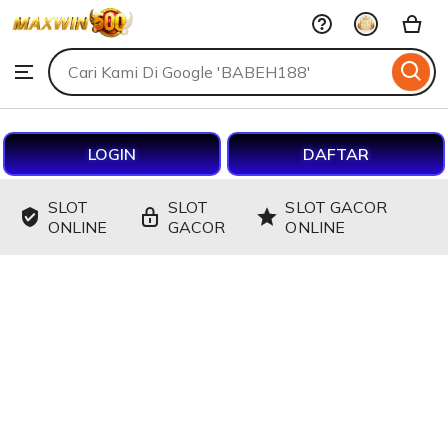
BABEH188
Skip
to
Search
Browse
ontent
for
items
or
shops
LOGIN
DAFTAR
SLOT
SLOT
SLOT GACOR
ONLINE
GACOR
ONLINE